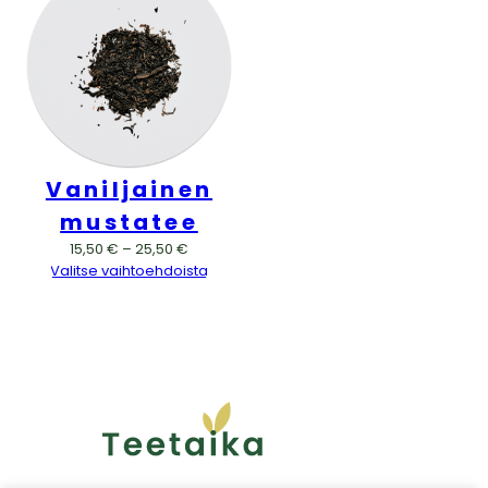
Vaniljainen
mustatee
Hintaluokka:
15,50
€
–
25,50
€
15,50 €
Valitse vaihtoehdoista
–
25,50 €