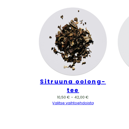
Sitruuna oolong-
tee
Hintaluokka:
10,50
€
–
42,00
€
10,50 €
Valitse vaihtoehdoista
–
42,00 €