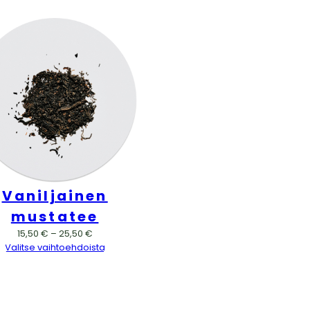
Vaniljainen
mustatee
Hintaluokka:
15,50
€
–
25,50
€
15,50 €
Valitse vaihtoehdoista
–
25,50 €