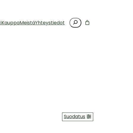
Haku
i
Kauppa
Meistä
Yhteystiedot
Suodatus