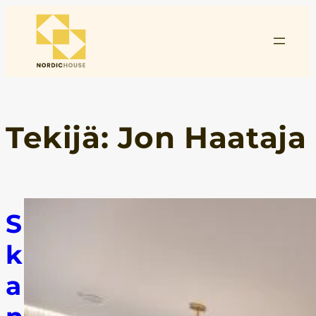
Siirry
sisältöön
Tekijä:
Jon Haataja
S
k
a