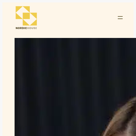
Siirry
sisältöön