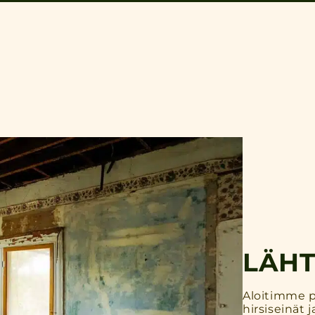
LÄHT
Aloitimme p
hirsiseinät j