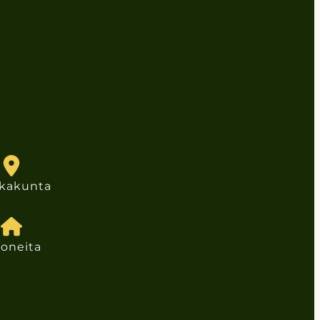
kkakunta
oneita