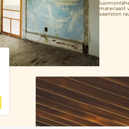
luonnonläheis
materiaalit 
saariston ra