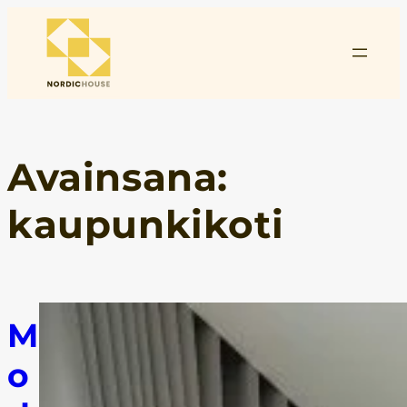
Siirry
sisältöön
Avainsana:
kaupunkikoti
M
o